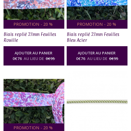
PROMOTION
-
20
%
PROMOTION
-
20
%
Biais replié 27mm Feuilles
Biais replié 27mm Feuilles
Rouille
Bleu Acier
AJOUTER AU PANIER
AJOUTER AU PANIER
0
€
76
AU LIEU DE
0
€
95
0
€
76
AU LIEU DE
0
€
95
PROMOTION
-
20
%