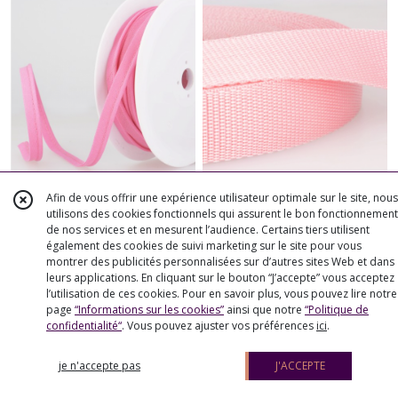
Passepoil tout textile 10mm
Sangle Rose Polypropylène
Afin de vous offrir une expérience utilisateur optimale sur le site, nous
utilisons des cookies fonctionnels qui assurent le bon fonctionnement
de nos services et en mesurent l’audience. Certains tiers utilisent
AJOUTER AU PANIER
AJOUTER AU PANIER
également des cookies de suivi marketing sur le site pour vous
montrer des publicités personnalisées sur d’autres sites Web et dans
0
€
49
DÈS
0
€
99
leurs applications. En cliquant sur le bouton “J’accepte” vous acceptez
l’utilisation de ces cookies. Pour en savoir plus, vous pouvez lire notre
page
“Informations sur les cookies”
ainsi que notre
“Politique de
confidentialité“
. Vous pouvez ajuster vos préférences
ici
.
je n'accepte pas
J'ACCEPTE