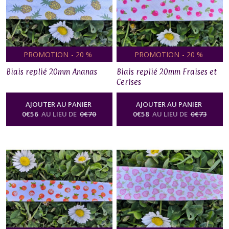
PROMOTION
-
20
%
PROMOTION
-
20
%
Biais replié 20mm Ananas
Biais replié 20mm Fraises et
Cerises
AJOUTER AU PANIER
AJOUTER AU PANIER
0
€
56
AU LIEU DE
0
€
70
0
€
58
AU LIEU DE
0
€
73