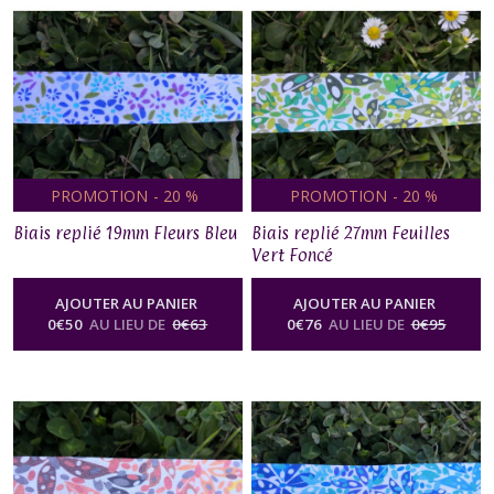
PROMOTION
-
20
%
PROMOTION
-
20
%
Biais replié 19mm Fleurs Bleu
Biais replié 27mm Feuilles
Vert Foncé
AJOUTER AU PANIER
AJOUTER AU PANIER
0
€
50
AU LIEU DE
0
€
63
0
€
76
AU LIEU DE
0
€
95