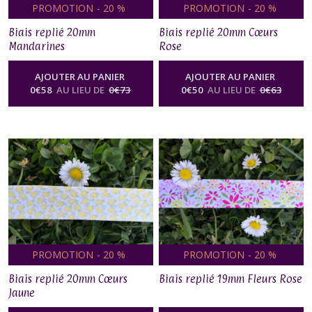
PROMOTION
-
20
%
PROMOTION
-
20
%
Biais replié 20mm
Biais replié 20mm Cœurs
Mandarines
Rose
AJOUTER AU PANIER
AJOUTER AU PANIER
0
€
58
AU LIEU DE
0
€
73
0
€
50
AU LIEU DE
0
€
63
PROMOTION
-
20
%
PROMOTION
-
20
%
Biais replié 20mm Cœurs
Biais replié 19mm Fleurs Rose
Jaune