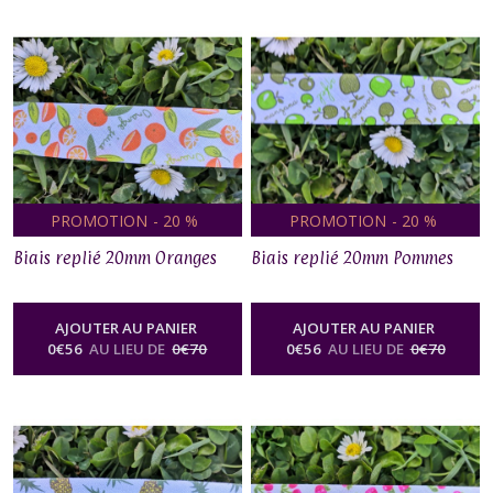
PROMOTION
-
20
%
PROMOTION
-
20
%
Biais replié 20mm Oranges
Biais replié 20mm Pommes
AJOUTER AU PANIER
AJOUTER AU PANIER
0
€
56
AU LIEU DE
0
€
70
0
€
56
AU LIEU DE
0
€
70