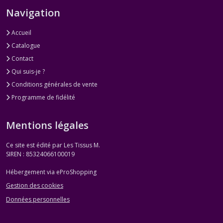
DMC
Navigation
Mouliné
Brille
Accueil
dans
le
Catalogue
noir
Contact
(1)
Qui suis-je ?
Conditions générales de vente
DMC
Programme de fidélité
Mouliné
Effet
Fluorescent
Mentions légales
(1)
Ce site est édité par Les Tissus M.
SIREN : 85324066100019
DMC
Mouliné
Hébergement via eProShopping
Effet
Nacré
Gestion des cookies
(1)
Données personnelles
DMC