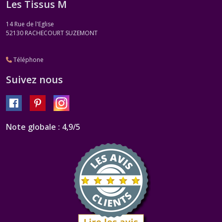
Les Tissus M
Mouliné
Effet
14 Rue de l'Eglise
Métaux
52130
RACHECOURT SUZEMONT
Vieillis
(1)
Téléphone
DMC
Suivez nous
Mouliné
Effet
Métaux
Précieux
(1)
Note globale : 4,9/5
DMC
Effet
Bijoux
(1)
DMC
Mouliné
Coloris