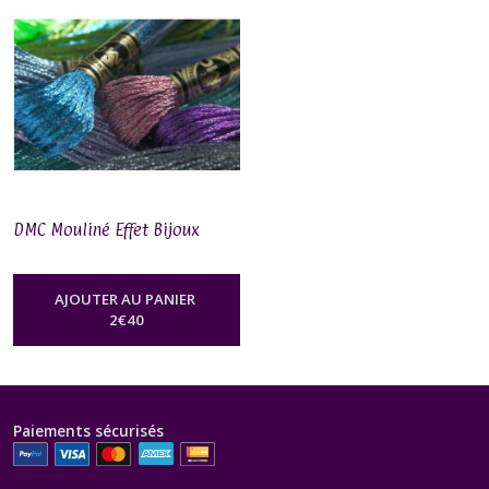
Art
117
(7)
DMC
Mouliné
Etoile
(35)
DMC Mouliné Effet Bijoux
DMC
Mouliné
Satin
(1)
AJOUTER AU PANIER
2
€
40
DMC
Mouliné
Color
Variations
Paiements sécurisés
(1)