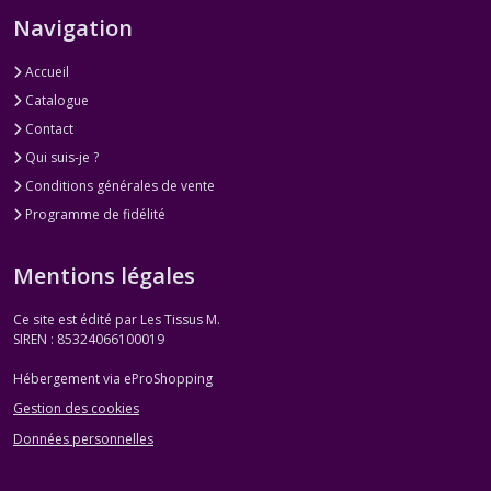
DMC
Navigation
Mouliné
Brille
Accueil
dans
le
Catalogue
noir
Contact
(1)
Qui suis-je ?
Conditions générales de vente
DMC
Programme de fidélité
Mouliné
Effet
Fluorescent
Mentions légales
(1)
Ce site est édité par Les Tissus M.
SIREN : 85324066100019
DMC
Mouliné
Hébergement via eProShopping
Effet
Nacré
Gestion des cookies
(1)
Données personnelles
DMC