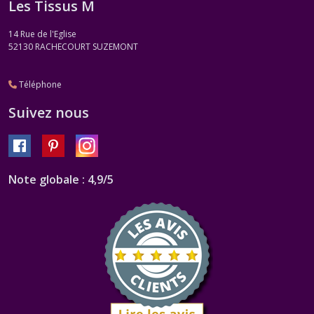
Les Tissus M
Mouliné
Effet
14 Rue de l'Eglise
Métaux
52130
RACHECOURT SUZEMONT
Vieillis
(1)
Téléphone
DMC
Suivez nous
Mouliné
Effet
Métaux
Précieux
(1)
Note globale : 4,9/5
DMC
Effet
Bijoux
(1)
DMC
Mouliné
Coloris