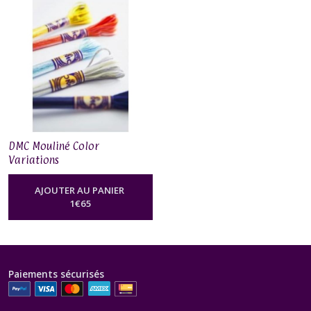
Art
117
(7)
DMC
Mouliné
Etoile
(35)
DMC Mouliné Color
DMC
Variations
Mouliné
Satin
(1)
AJOUTER AU PANIER
1
€
65
DMC
Mouliné
Color
Variations
Paiements sécurisés
(1)