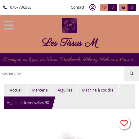
0767736565
Contact
0
0
Les Tissus M
Boutique en ligne de Tissus Patchwork, Liberty Fabrics, Mercerie et Matériel de Point de Croix
Accueil
Mercerie
Aiguilles
Machine à coudre
Aiguilles Universelles 90