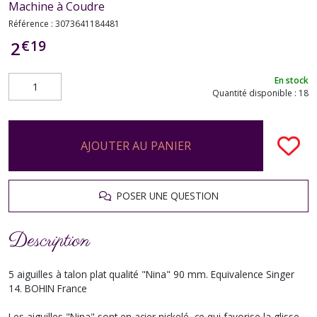
Machine à Coudre
Référence :
3073641184481
€
19
2
En stock
Quantité disponible : 18
AJOUTER AU PANIER
POSER UNE QUESTION
Description
5 aiguilles à talon plat qualité "Nina" 90 mm. Equivalence Singer
14. BOHIN France
Les aiguilles "Nina" sont en acier nickelé, ce qui favorise la glisse