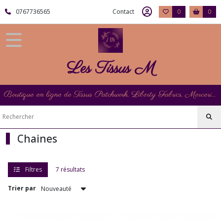
Fermer
0767736565
Contact
0
0
FILTRES
Tous
Les Tissus M
les
produits
Mercerie
Boutique en ligne de Tissus Patchwork, Liberty Fabrics, Mercerie et Matériel de Point de Croix
Rubannerie
Chaines
Chaines
Afficher
les
Filtres
7 résultats
résultats
Trier par