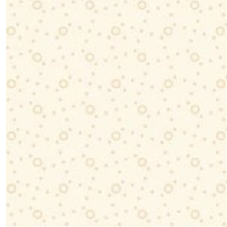
Sur
Commande
(11)
Afficher
les
résultats