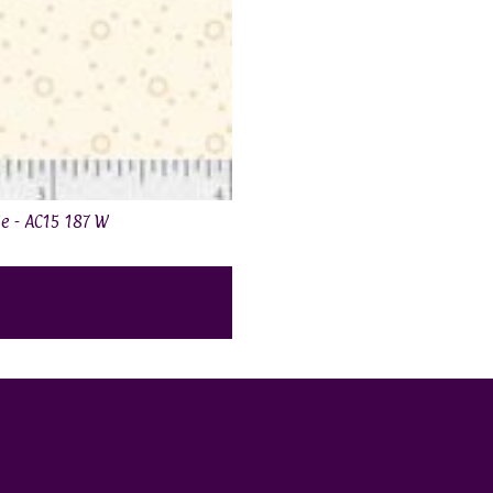
le - AC15 187 W