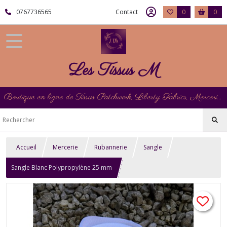
0767736565
Contact
0
0
Les Tissus M
Boutique en ligne de Tissus Patchwork, Liberty Fabrics, Mercerie et Matériel de Point de Croix
Accueil
Mercerie
Rubannerie
Sangle
Sangle Blanc Polypropylène 25 mm