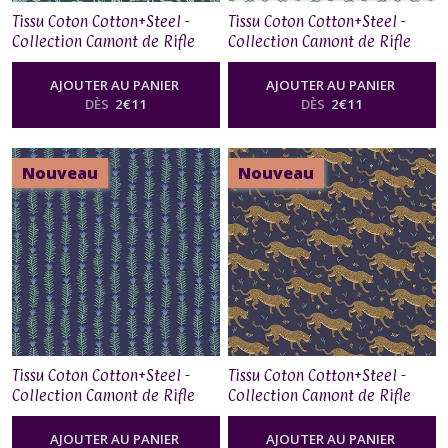
Tissu Coton Cotton+Steel -
Tissu Coton Cotton+Steel -
Collection Camont de Rifle
Collection Camont de Rifle
Paper Co - Menagerie
Paper Co - Rousseau Vine in
Silhouette in Emerald
Red
AJOUTER AU PANIER
AJOUTER AU PANIER
DÈS
2
€
11
DÈS
2
€
11
Nouveau
Nouveau
Tissu Coton Cotton+Steel -
Tissu Coton Cotton+Steel -
Collection Camont de Rifle
Collection Camont de Rifle
Paper Co - Rousseau Vine in
Paper Co - Jaguar in Navy
Navy Metallic
Metallic
AJOUTER AU PANIER
AJOUTER AU PANIER