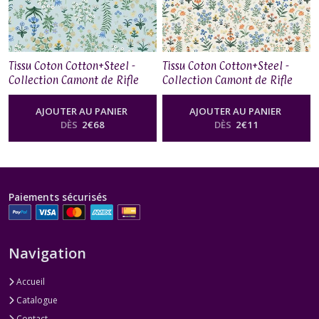
Tissu Coton Cotton+Steel -
Tissu Coton Cotton+Steel -
Collection Camont de Rifle
Collection Camont de Rifle
Paper Co - Menagerie Garden
Paper Co - Menagerie Garden
Blue
Cream
AJOUTER AU PANIER
AJOUTER AU PANIER
DÈS
2
€
68
DÈS
2
€
11
Paiements sécurisés
Navigation
Accueil
Catalogue
Contact