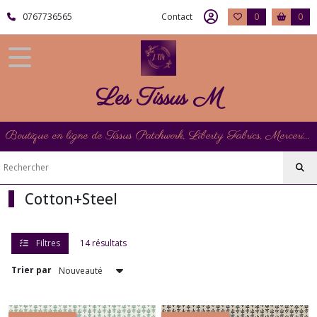
Fermer
0767736565
Contact
0
0
FILTRES
Tous
Les Tissus M
les
produits
Les
Boutique en ligne de Tissus Patchwork, Liberty Fabrics, Mercerie et Matériel de Point de Croix
Tissus
Cotton+Steel
Cotton+Steel
Afficher
les
résultats
Filtres
14 résultats
Trier par