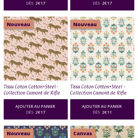
DÈS
2
€
17
DÈS
2
€
17
Nouveau
Nouveau
Tissu Coton Cotton+Steel -
Tissu Coton Cotton+Steel -
Collection Camont de Rifle
Collection Camont de Rifle
Paper Co - Jaguar in Blush
Paper Co - Menagerie Mugal
Metallic
Red
AJOUTER AU PANIER
AJOUTER AU PANIER
DÈS
2
€
17
DÈS
2
€
11
Nouveau
Canvas