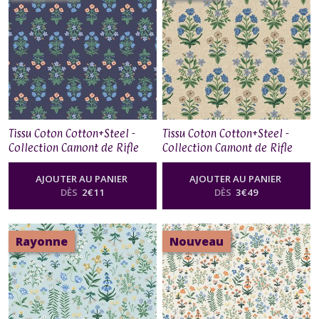
Tissu Coton Cotton+Steel -
Tissu Coton Cotton+Steel -
Collection Camont de Rifle
Collection Camont de Rifle
Paper Co - Menagerie Mugal
Paper Co - Menagerie Mugal
Navy
Blue
AJOUTER AU PANIER
AJOUTER AU PANIER
DÈS
2
€
11
DÈS
3
€
49
Rayonne
Nouveau