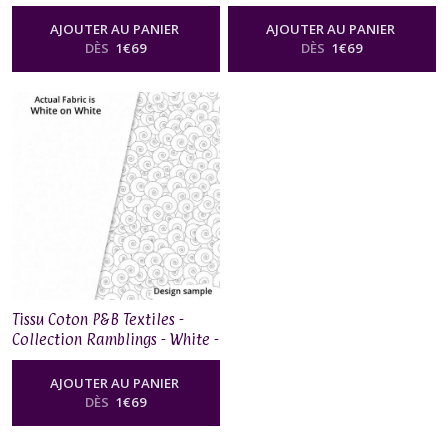
RA11 778W
RAMB 258W
AJOUTER AU PANIER
AJOUTER AU PANIER
DÈS
1
€
69
DÈS
1
€
69
Tissu Coton P&B Textiles -
Collection Ramblings - White -
RA10 764W
AJOUTER AU PANIER
DÈS
1
€
69