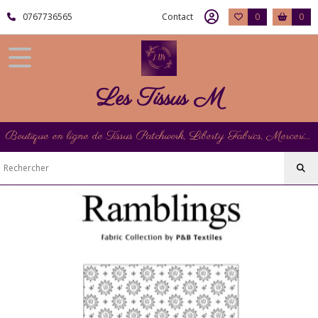
Fermer
0767736565
Contact
0
0
FILTRES
Tous
Les Tissus M
les
produits
Les
Boutique en ligne de Tissus Patchwork, Liberty Fabrics, Mercerie et Matériel de Point de Croix
Tissus
P&B
Textiles
RAMBLINGS
de
P&B
Textiles
Afficher
les
résultats