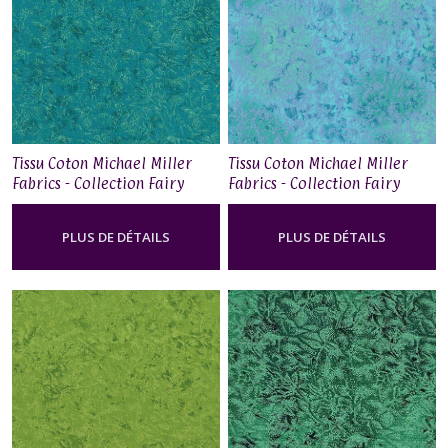
Tissu Coton Michael Miller
Tissu Coton Michael Miller
Fabrics - Collection Fairy
Fabrics - Collection Fairy
Frost - Calypso
Frost - Mermaid
PLUS DE DÉTAILS
PLUS DE DÉTAILS