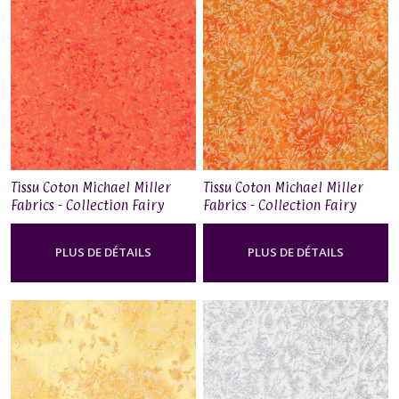
(6)
Sur
Commande
(34)
Afficher
les
Tissu Coton Michael Miller
Tissu Coton Michael Miller
résultats
Fabrics - Collection Fairy
Fabrics - Collection Fairy
Frost - Clementine
Frost - Tangerine
PLUS DE DÉTAILS
PLUS DE DÉTAILS