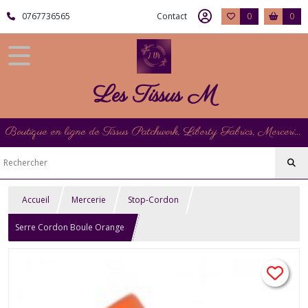
0767736565
Contact
0
0
Les Tissus M
Boutique en ligne de Tissus Patchwork, Liberty Fabrics, Mercerie et Matériel de Point de Croix
Accueil
Mercerie
Stop-Cordon
Serre Cordon Boule Orange