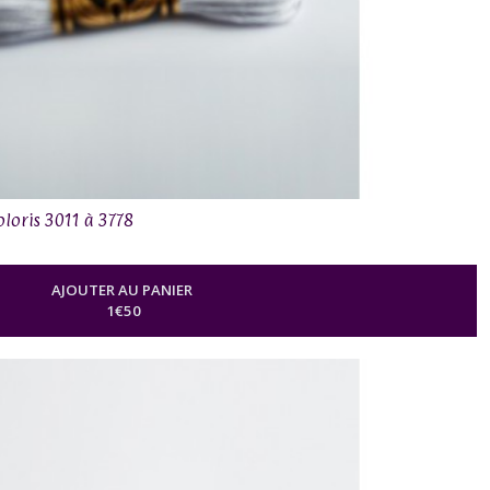
oloris 3011 à 3778
AJOUTER AU PANIER
1
€
50