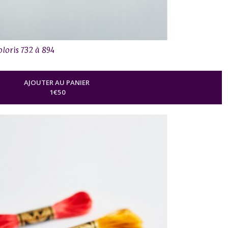
oloris 732 à 894
AJOUTER AU PANIER
1
€
50