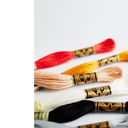
Art
117
(7)
DMC
Mouliné
Etoile
(35)
DMC
Mouliné
Satin
(1)
DMC
Mouliné
Color
Variations
(1)