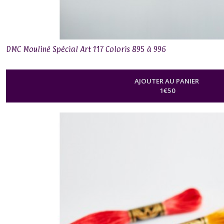
-
art
517
(1)
DMC Mouliné Spécial Art 117 Coloris 895 à 996
Afficher
AJOUTER AU PANIER
les
1
€
50
résultats