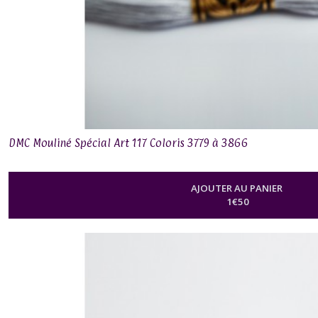
DMC
Mouliné
Brille
dans
le
noir
(1)
DMC
Mouliné
DMC Mouliné Spécial Art 117 Coloris 3779 à 3866
Effet
Fluorescent
(1)
AJOUTER AU PANIER
1
€
50
DMC
Mouliné
Effet
Nacré
(1)
DMC