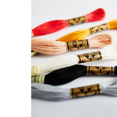
Mouliné
Effet
Métaux
Vieillis
(1)
DMC
Mouliné
Effet
Métaux
Précieux
(1)
DMC
Effet
Bijoux
(1)
DMC
Mouliné
Coloris