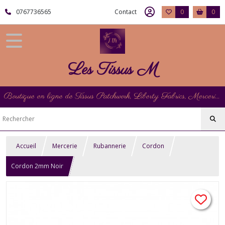
0767736565
Contact
0
0
Les Tissus M
Boutique en ligne de Tissus Patchwork, Liberty Fabrics, Mercerie et Matériel de Point de Croix
Accueil
Mercerie
Rubannerie
Cordon
Cordon 2mm Noir