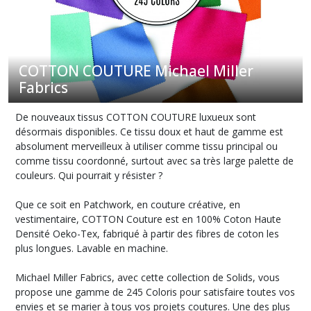
(58)
Sur
commande
COTTON COUTURE Michael Miller
(199)
Fabrics
De nouveaux tissus COTTON COUTURE luxueux sont
Afficher
désormais disponibles. Ce tissu doux et haut de gamme est
les
absolument merveilleux à utiliser comme tissu principal ou
résultats
comme tissu coordonné, surtout avec sa très large palette de
couleurs. Qui pourrait y résister ?
Que ce soit en Patchwork, en couture créative, en
vestimentaire, COTTON Couture est en 100% Coton Haute
Densité Oeko-Tex, fabriqué à partir des fibres de coton les
plus longues. Lavable en machine.
Michael Miller Fabrics, avec cette collection de Solids, vous
propose une gamme de 245 Coloris pour satisfaire toutes vos
envies et se marier à tous vos projets coutures. Une des plus