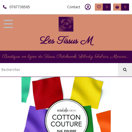
Fermer
0767736565
Contact
0
0
FILTRES
Tous
Les Tissus M
les
produits
Les
Boutique en ligne de Tissus Patchwork, Liberty Fabrics, Mercerie et Matériel de Point de Croix
Tissus
Michael
Miller
Fabrics
COTTON
COUTURE
Michael
Miller
Fabrics
Disponibilité
immédiate