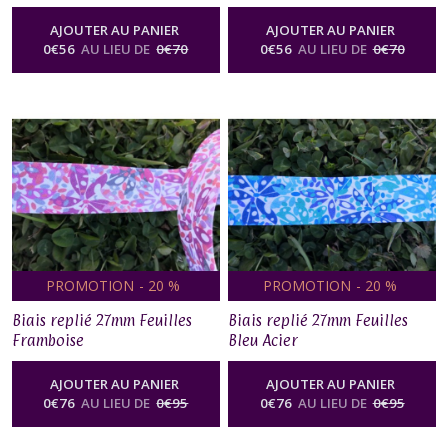
AJOUTER AU PANIER
AJOUTER AU PANIER
0
€
56
AU LIEU DE
0
€
70
0
€
56
AU LIEU DE
0
€
70
PROMOTION
-
20
%
PROMOTION
-
20
%
Biais replié 27mm Feuilles
Biais replié 27mm Feuilles
Framboise
Bleu Acier
AJOUTER AU PANIER
AJOUTER AU PANIER
0
€
76
AU LIEU DE
0
€
95
0
€
76
AU LIEU DE
0
€
95