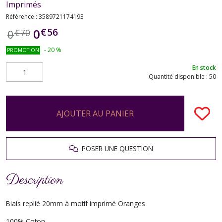
Imprimés
Référence :
3589721174193
€
56
0
0
€
70
-
20
%
PROMOTION
En stock
Quantité disponible : 50
AJOUTER AU PANIER
POSER UNE QUESTION
Description
Biais replié 20mm à motif imprimé Oranges
100% Coton