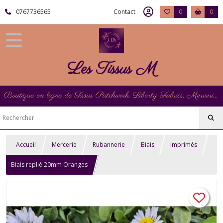
0767736565
Contact
0
0
Les Tissus M
Boutique en ligne de Tissus Patchwork, Liberty Fabrics, Mercerie et Matériel de Point de Croix
Accueil
Mercerie
Rubannerie
Biais
Imprimés
Biais replié 20mm Oranges