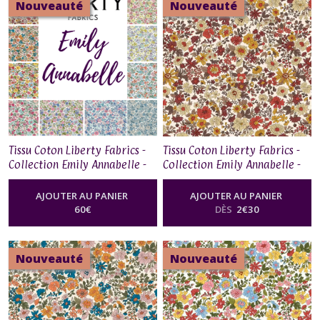
Nouveauté
Nouveauté
From
The
Garden
(21)
Collection
Artist's
Home
(4)
Tissu Coton Liberty Fabrics -
Tissu Coton Liberty Fabrics -
Collection Emily Annabelle -
Collection Emily Annabelle -
Collection
Lot de 10 Fat Quarters
01667525J
Emporium
AJOUTER AU PANIER
AJOUTER AU PANIER
(6)
60
€
DÈS
2
€
30
Collection
Flower
Nouveauté
Nouveauté
Show
-
Pebble
(12)