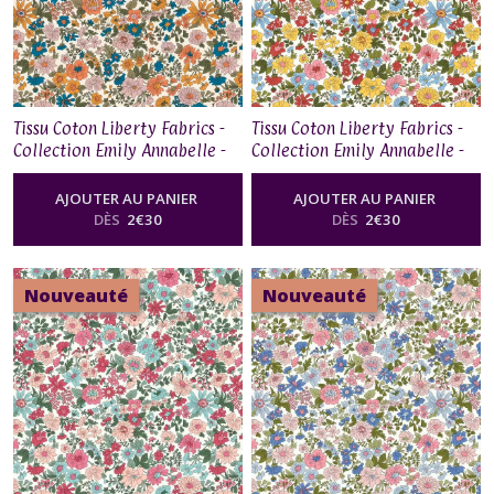
Collection
Emily
Belle
(5)
Tissu Coton Liberty Fabrics -
Tissu Coton Liberty Fabrics -
Collection Emily Annabelle -
Collection Emily Annabelle -
Collection
01667525I
01667525H
Flower
AJOUTER AU PANIER
AJOUTER AU PANIER
Show
DÈS
2
€
30
DÈS
2
€
30
-
Midnight
Garden
(5)
Nouveauté
Nouveauté
Collection
Flower
Show
-
Sunrise
(5)