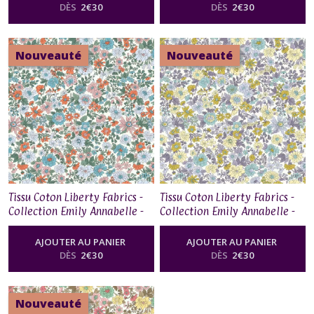
Home
DÈS
2
€
30
DÈS
2
€
30
(2)
Nouveauté
Nouveauté
WILTSHIRE
SHADOW
de
Liberty
Fabrics
(20)
Afficher
les
Tissu Coton Liberty Fabrics -
Tissu Coton Liberty Fabrics -
résultats
Collection Emily Annabelle -
Collection Emily Annabelle -
01667525C
01667525B
AJOUTER AU PANIER
AJOUTER AU PANIER
DÈS
2
€
30
DÈS
2
€
30
Nouveauté