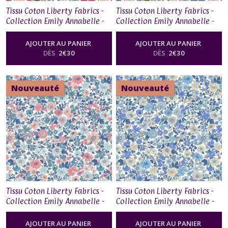
Collection
Tissu Coton Liberty Fabrics -
Tissu Coton Liberty Fabrics -
A
Collection Emily Annabelle -
Collection Emily Annabelle -
Woodland
01667525G
01667525F
Christmas
AJOUTER AU PANIER
AJOUTER AU PANIER
(2)
DÈS
2
€
30
DÈS
2
€
30
Collection
Flower
Nouveauté
Nouveauté
Show
-
Coastal
Walk
(1)
Collection
Riviera
(3)
Tissu Coton Liberty Fabrics -
Tissu Coton Liberty Fabrics -
Collection Emily Annabelle -
Collection Emily Annabelle -
01667525E
01667525D
Collection
Collector's
AJOUTER AU PANIER
AJOUTER AU PANIER