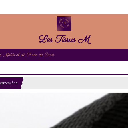
Les Tissus M
et Matériel de Point de Croix
lypropylène