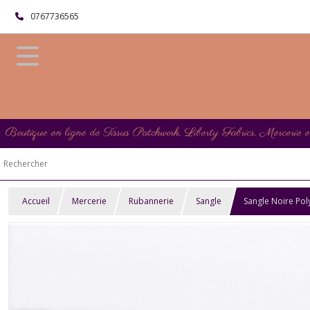
0767736565
Boutique en ligne de Tissus Patchwork, Liberty Fabrics, Mercerie 
Accueil
Mercerie
Rubannerie
Sangle
Sangle Noire Po