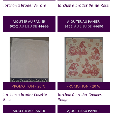
Torchon à broder Aurora
Torchon à broder Dalila Rose
AJOUTER AU PANIER
AJOUTER AU PANIER
9
€
52
AU LIEU DE
11
€
90
9
€
52
AU LIEU DE
11
€
90
PROMOTION
-
20
%
PROMOTION
-
20
%
Torchon à broder Casette
Torchon à broder Gnomes
Bleu
Rouge
AJOUTER AU PANIER
AJOUTER AU PANIER