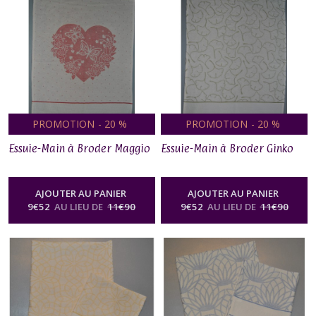
Livres
(6)
Toiles
(9)
PROMOTION
-
20
%
PROMOTION
-
20
%
Supports
à
Essuie-Main à Broder Maggio
Essuie-Main à Broder Ginko
Broder
(10)
AJOUTER AU PANIER
AJOUTER AU PANIER
9
€
52
AU LIEU DE
11
€
90
9
€
52
AU LIEU DE
11
€
90
Tambours
(3)
Ciseaux
de
brodeuse
(1)