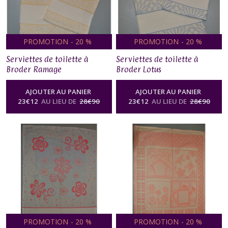
Afficher
les
PROMOTION
-
20
%
PROMOTION
-
20
%
résultats
Serviettes de toilette à
Serviettes de toilette à
Broder Ramage
Broder Lotus
AJOUTER AU PANIER
AJOUTER AU PANIER
23
€
12
AU LIEU DE
28
€
90
23
€
12
AU LIEU DE
28
€
90
PROMOTION
-
20
%
PROMOTION
-
20
%