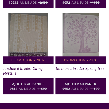
10
€
32
AU LIEU DE
12
€
90
9
€
52
AU LIEU DE
11
€
90
PROMOTION
-
20
%
PROMOTION
-
20
%
Torchon à broder Swing
Torchon à broder Spring Tree
Myrtille
AJOUTER AU PANIER
AJOUTER AU PANIER
9
€
52
AU LIEU DE
11
€
90
9
€
52
AU LIEU DE
11
€
90