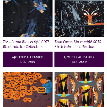
Tissu Coton Bio certifié GOTS
Tissu Coton Bio certifié GOTS
Birch Fabric - Collection
Birch Fabric - Collection
Charley Harper Halloween,
Charley Harper Halloween,
Scare or be Scared
Night Gazelle
AJOUTER AU PANIER
AJOUTER AU PANIER
DÈS
2
€
59
DÈS
2
€
59