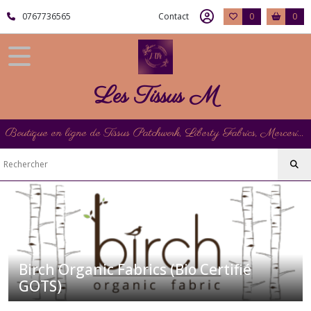
Fermer
0767736565
Contact
0
0
FILTRES
Tous
Les Tissus M
les
produits
Les
Boutique en ligne de Tissus Patchwork, Liberty Fabrics, Mercerie et Matériel de Point de Croix
Tissus
Birch
Organic
Fabrics
(Bio
Certifié
GOTS)
Birch Organic Fabrics (Bio Certifié
Afficher
GOTS)
les
résultats