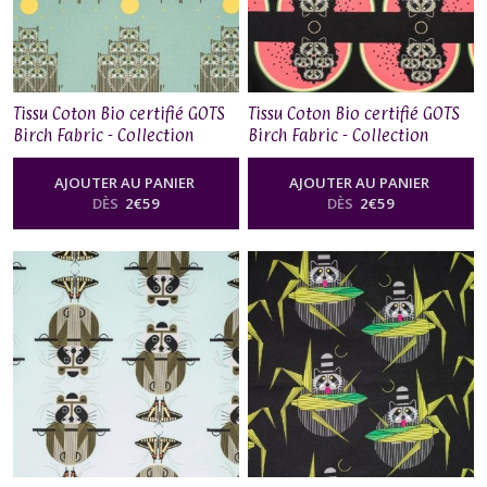
Tissu Coton Bio certifié GOTS
Tissu Coton Bio certifié GOTS
Birch Fabric - Collection
Birch Fabric - Collection
Charley Harper Cats&Raccs,
Charley Harper Cats&Raccs,
RACCPACK
WATERMELON MOON
AJOUTER AU PANIER
AJOUTER AU PANIER
DÈS
2
€
59
DÈS
2
€
59