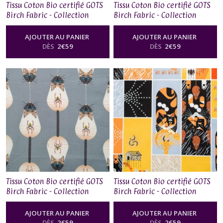
Tissu Coton Bio certifié GOTS
Tissu Coton Bio certifié GOTS
Birch Fabric - Collection
Birch Fabric - Collection
Charley Harper Cats&Raccs,
Charley Harper Cats&Raccs,
RACCROBAT
CORNPRONE
AJOUTER AU PANIER
AJOUTER AU PANIER
DÈS
2
€
59
DÈS
2
€
59
Tissu Coton Bio certifié GOTS
Tissu Coton Bio certifié GOTS
Birch Fabric - Collection
Birch Fabric - Collection
Charley Harper Cats&Raccs,
Charley Harper Cats&Raccs,
ALONG CAME A SPIDER
CAT AND MOUSE
AJOUTER AU PANIER
AJOUTER AU PANIER
DÈS
2
€
59
DÈS
2
€
59