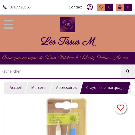
0767736565
Contact
0
0
Les Tissus M
Boutique en ligne de Tissus Patchwork, Liberty Fabrics, Mercerie et Matériel de Point de Croix
Accueil
Mercerie
Accessoires
Crayons de marquage