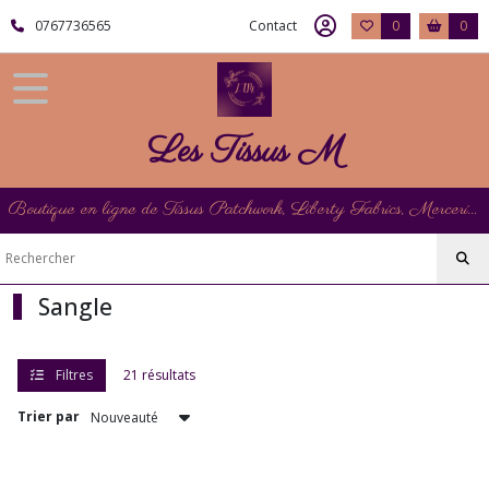
Fermer
0767736565
Contact
0
0
FILTRES
Tous
Les Tissus M
les
produits
Mercerie
Boutique en ligne de Tissus Patchwork, Liberty Fabrics, Mercerie et Matériel de Point de Croix
Rubannerie
Sangle
Sangle
Afficher
les
Filtres
21 résultats
résultats
Trier par