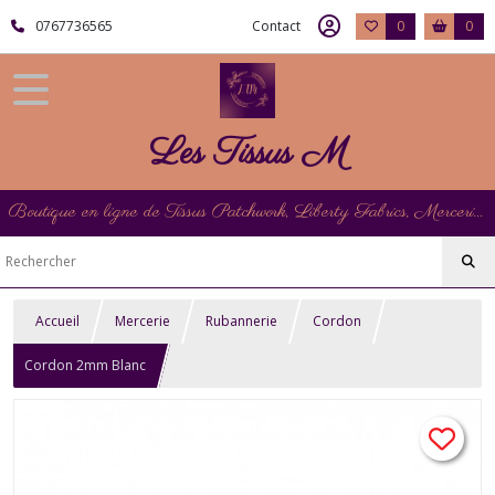
0767736565
Contact
0
0
Les Tissus M
Boutique en ligne de Tissus Patchwork, Liberty Fabrics, Mercerie et Matériel de Point de Croix
Accueil
Mercerie
Rubannerie
Cordon
Cordon 2mm Blanc