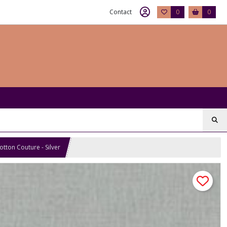
Contact
0
0
otton Couture - Silver