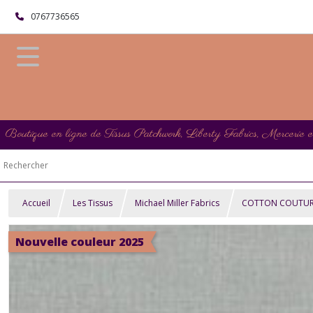
0767736565
Boutique en ligne de Tissus Patchwork, Liberty Fabrics, Mercerie 
Accueil
Les Tissus
Michael Miller Fabrics
COTTON COUTURE M
Nouvelle couleur 2025