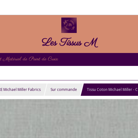
Les Tissus M
et Matériel de Point de Croix
ichael Miller Fabrics
Sur commande
Tissu Coton Michael Miller - C