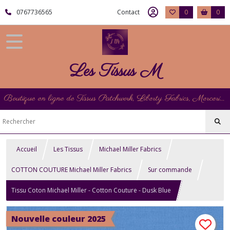
0767736565
Contact
0
0
Les Tissus M
Boutique en ligne de Tissus Patchwork, Liberty Fabrics, Mercerie et Matériel de Point de Croix
Accueil
Les Tissus
Michael Miller Fabrics
COTTON COUTURE Michael Miller Fabrics
Sur commande
Tissu Coton Michael Miller - Cotton Couture - Dusk Blue
Nouvelle couleur 2025