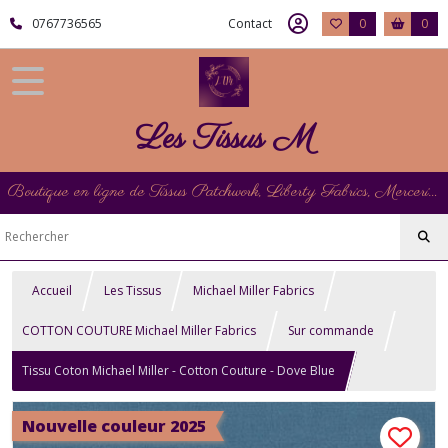
0767736565
Contact
0
0
Les Tissus M
Boutique en ligne de Tissus Patchwork, Liberty Fabrics, Mercerie et Matériel de Point de Croix
Accueil
Les Tissus
Michael Miller Fabrics
COTTON COUTURE Michael Miller Fabrics
Sur commande
Tissu Coton Michael Miller - Cotton Couture - Dove Blue
Nouvelle couleur 2025