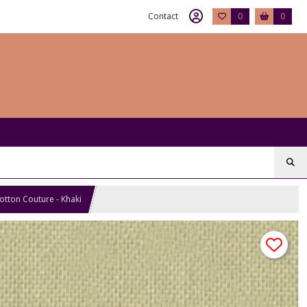
Contact
0
0
Cotton Couture - Khaki