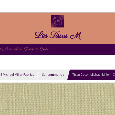
Les Tissus M
et Matériel de Point de Croix
ichael Miller Fabrics
Sur commande
Tissu Coton Michael Miller - 