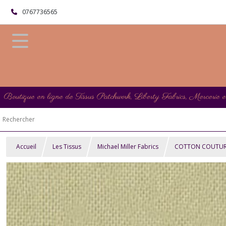
0767736565
Boutique en ligne de Tissus Patchwork, Liberty Fabrics, Mercerie 
Accueil
Les Tissus
Michael Miller Fabrics
COTTON COUTURE M