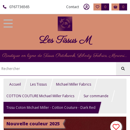
0767736565
Contact
0
0
Les Tissus M
Boutique en ligne de Tissus Patchwork, Liberty Fabrics, Mercerie et Matériel de Point de Croix
Accueil
Les Tissus
Michael Miller Fabrics
COTTON COUTURE Michael Miller Fabrics
Sur commande
Tissu Coton Michael Miller - Cotton Couture - Dark Red
Nouvelle couleur 2025