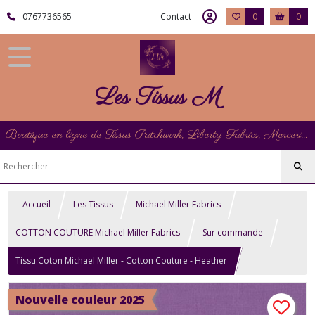
0767736565
Contact
0
0
Les Tissus M
Boutique en ligne de Tissus Patchwork, Liberty Fabrics, Mercerie et Matériel de Point de Croix
Accueil
Les Tissus
Michael Miller Fabrics
COTTON COUTURE Michael Miller Fabrics
Sur commande
Tissu Coton Michael Miller - Cotton Couture - Heather
Nouvelle couleur 2025