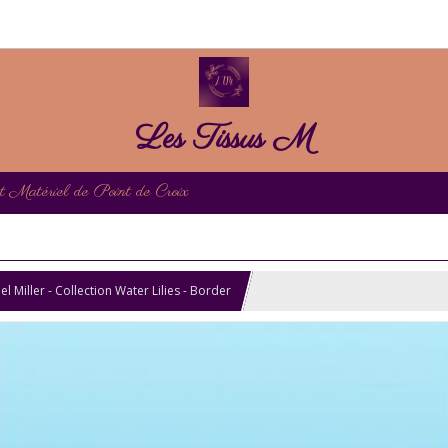
Les Tissus M
et Matériel de Point de Croix
l Miller - Collection Water Lilies - Border