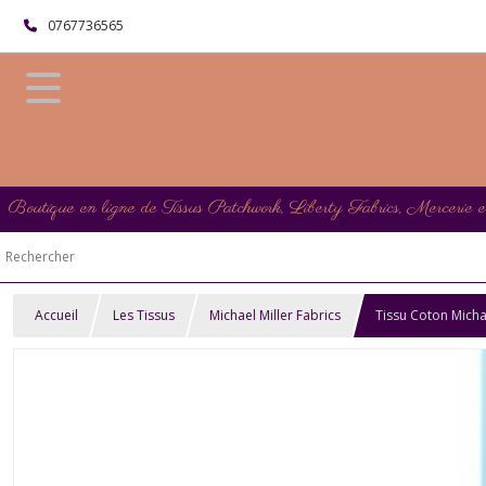
0767736565
Boutique en ligne de Tissus Patchwork, Liberty Fabrics, Mercerie 
Accueil
Les Tissus
Michael Miller Fabrics
Tissu Coton Michae