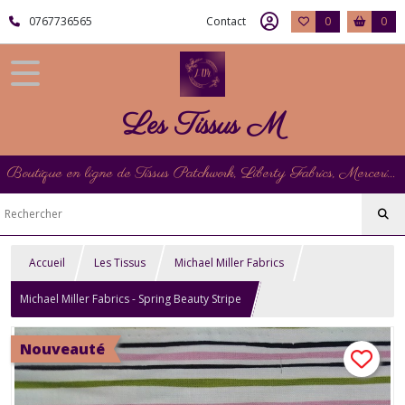
0767736565
Contact
0
0
Les Tissus M
Boutique en ligne de Tissus Patchwork, Liberty Fabrics, Mercerie et Matériel de Point de Croix
Accueil
Les Tissus
Michael Miller Fabrics
Michael Miller Fabrics - Spring Beauty Stripe
Nouveauté