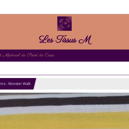
Les Tissus M
et Matériel de Point de Croix
rics - Monster Walk