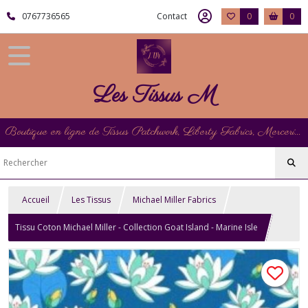
0767736565
Contact
0
0
Les Tissus M
Boutique en ligne de Tissus Patchwork, Liberty Fabrics, Mercerie et Matériel de Point de Croix
Accueil
Les Tissus
Michael Miller Fabrics
Tissu Coton Michael Miller - Collection Goat Island - Marine Isle