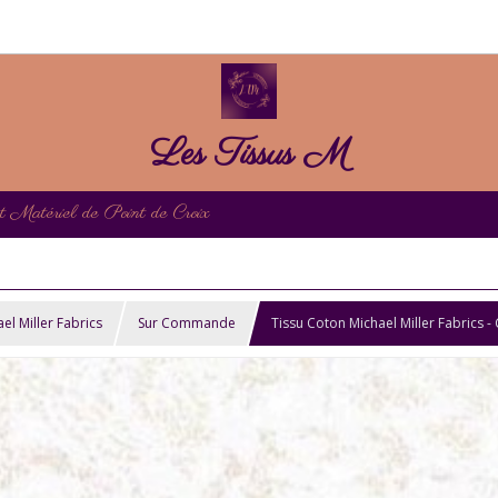
Les Tissus M
et Matériel de Point de Croix
el Miller Fabrics
Sur Commande
Tissu Coton Michael Miller Fabrics - 