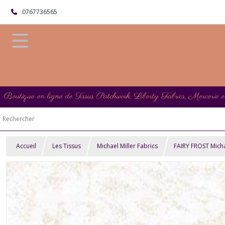
0767736565
Boutique en ligne de Tissus Patchwork, Liberty Fabrics, Mercerie 
Accueil
Les Tissus
Michael Miller Fabrics
FAIRY FROST Micha