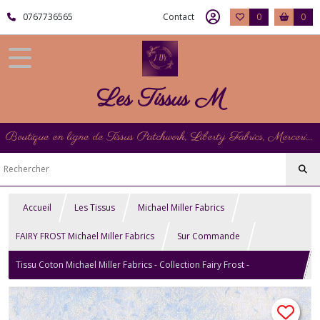
0767736565
Contact
0
0
Les Tissus M
Boutique en ligne de Tissus Patchwork, Liberty Fabrics, Mercerie et Matériel de Point de Croix
Accueil
Les Tissus
Michael Miller Fabrics
FAIRY FROST Michael Miller Fabrics
Sur Commande
Tissu Coton Michael Miller Fabrics - Collection Fairy Frost -
Wedgewood