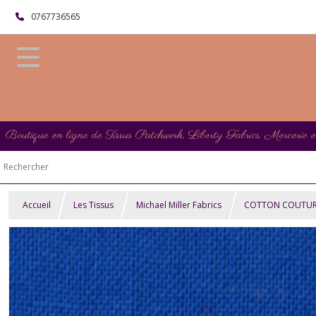
0767736565
Boutique en ligne de Tissus Patchwork, Liberty Fabrics, Mercerie 
Accueil
Les Tissus
Michael Miller Fabrics
COTTON COUTURE M