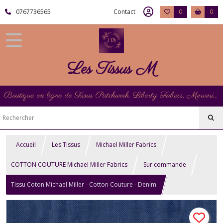
0767736565
Contact
0
0
Les Tissus M
Boutique en ligne de Tissus Patchwork, Liberty Fabrics, Mercerie et Matériel de Point de Croix
Accueil
Les Tissus
Michael Miller Fabrics
COTTON COUTURE Michael Miller Fabrics
Sur commande
Tissu Coton Michael Miller - Cotton Couture - Denim