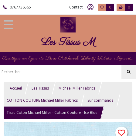
0767736565
Contact
0
0
Les Tissus M
Boutique en ligne de Tissus Patchwork, Liberty Fabrics, Mercerie et Matériel de Point de Croix
Accueil
Les Tissus
Michael Miller Fabrics
COTTON COUTURE Michael Miller Fabrics
Sur commande
Tissu Coton Michael Miller - Cotton Couture - Ice Blue