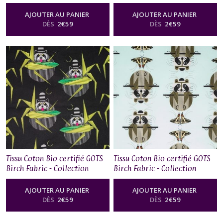
Charley Harper Cats&Raccs,
Charley Harper Cats&Raccs,
CAT AND MOUSE
ALONG CAME A SPIDER
AJOUTER AU PANIER
AJOUTER AU PANIER
DÈS
2
€
59
DÈS
2
€
59
Tissu Coton Bio certifié GOTS
Tissu Coton Bio certifié GOTS
Birch Fabric - Collection
Birch Fabric - Collection
Charley Harper Cats&Raccs,
Charley Harper Cats&Raccs,
CORNPRONE
RACCROBAT
AJOUTER AU PANIER
AJOUTER AU PANIER
DÈS
2
€
59
DÈS
2
€
59