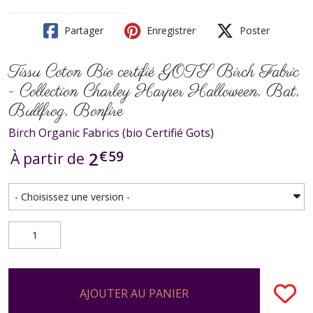
Partager
Enregistrer
Poster
Tissu Coton Bio certifié GOTS Birch Fabric
- Collection Charley Harper Halloween, Bat,
Bullfrog, Bonfire
Birch Organic Fabrics (bio Certifié Gots)
€
59
2
À partir de
AJOUTER AU PANIER