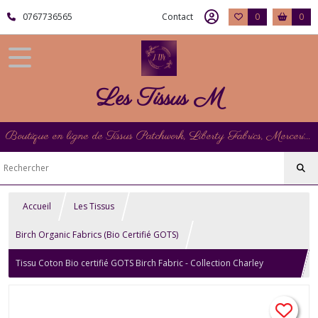
0767736565
Contact
0
0
Les Tissus M
Boutique en ligne de Tissus Patchwork, Liberty Fabrics, Mercerie et Matériel de Point de Croix
Accueil
Les Tissus
Birch Organic Fabrics (Bio Certifié GOTS)
Tissu Coton Bio certifié GOTS Birch Fabric - Collection Charley
Harper Halloween, Bat, Bullfrog, Bonfire