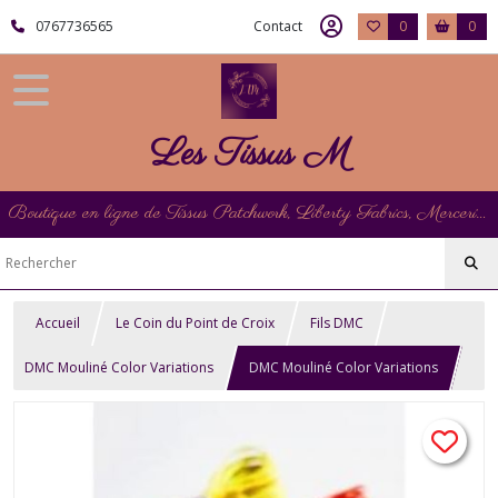
0767736565
Contact
0
0
Les Tissus M
Boutique en ligne de Tissus Patchwork, Liberty Fabrics, Mercerie et Matériel de Point de Croix
Accueil
Le Coin du Point de Croix
Fils DMC
DMC Mouliné Color Variations
DMC Mouliné Color Variations