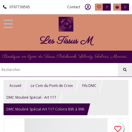
0767736565
Contact
0
0
Les Tissus M
Boutique en ligne de Tissus Patchwork, Liberty Fabrics, Mercerie et Matériel de Point de Croix
Accueil
Le Coin du Point de Croix
Fils DMC
DMC Mouliné Spécial - Art 117
DMC Mouliné Spécial Art 117 Coloris 895 à 996