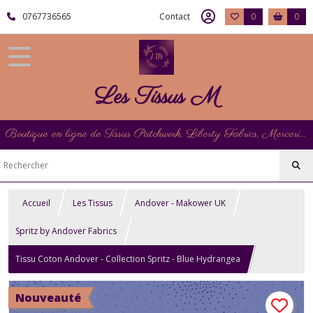
0767736565
Contact
0
0
Les Tissus M
Boutique en ligne de Tissus Patchwork, Liberty Fabrics, Mercerie et Matériel de Point de Croix
Accueil
Les Tissus
Andover - Makower UK
Spritz by Andover Fabrics
Tissu Coton Andover - Collection Spritz - Blue Hydrangea
Nouveauté