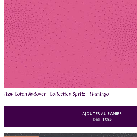
Tissu Coton Andover - Collection Spritz - Flamingo
AJOUTER AU PANIER
DÈS
1
€
95