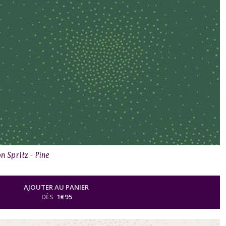
n Spritz - Pine
AJOUTER AU PANIER
DÈS
1
€
95