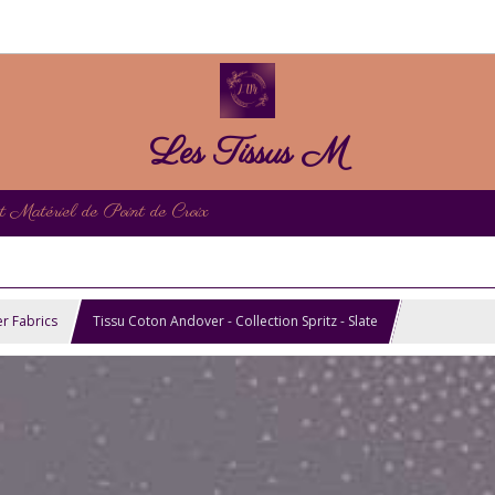
Les Tissus M
et Matériel de Point de Croix
r Fabrics
Tissu Coton Andover - Collection Spritz - Slate