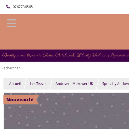
0767736565
Boutique en ligne de Tissus Patchwork, Liberty Fabrics, Mercerie 
Accueil
Les Tissus
Andover - Makower UK
Spritz by Andove
Nouveauté