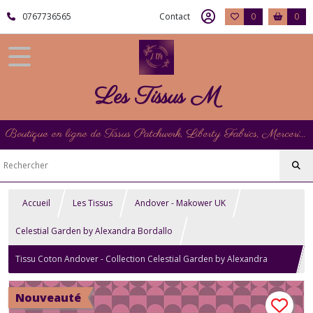
0767736565
Contact
0
0
Les Tissus M
Boutique en ligne de Tissus Patchwork, Liberty Fabrics, Mercerie et Matériel de Point de Croix
Accueil
Les Tissus
Andover - Makower UK
Celestial Garden by Alexandra Bordallo
Tissu Coton Andover - Collection Celestial Garden by Alexandra
Bordallo - Lunar Phases Plum
Nouveauté