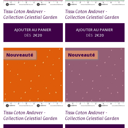
Tissu Coton Andover -
Tissu Coton Andover -
Collection Celestial Garden
Collection Celestial Garden
by Alexandra Bordallo -
by Alexandra Bordallo -
Starlit Sky Light Plum
Starlit Sky Teal
AJOUTER AU PANIER
AJOUTER AU PANIER
DÈS
2
€
20
DÈS
2
€
20
Nouveauté
Nouveauté
Tissu Coton Andover -
Tissu Coton Andover -
Collection Celestial Garden
Collection Celestial Garden
by Alexandra Bordallo -
by Alexandra Bordallo -