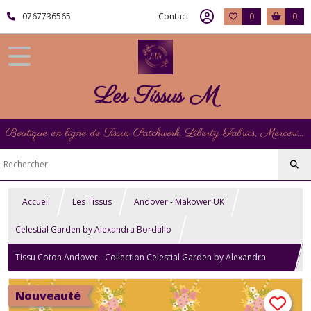
0767736565
Contact
0
0
Les Tissus M
Boutique en ligne de Tissus Patchwork, Liberty Fabrics, Mercerie et Matériel de Point de Croix
Accueil
Les Tissus
Andover - Makower UK
Celestial Garden by Alexandra Bordallo
Tissu Coton Andover - Collection Celestial Garden by Alexandra
Bordallo - Starwoven Garden Tawny Gold
Nouveauté