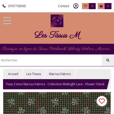
0767736565
Contact
0
0
Les Tissus M
Boutique en ligne de Tissus Patchwork, Liberty Fabrics, Mercerie et Matériel de Point de Croix
Accueil
Les Tissus
Marcus Fabrics
Tissu Coton Marcus Fabrics - Collection Midnight Lace - Flower Check