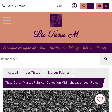
0767736565
Contact
0
0
Les Tissus M
Boutique en ligne de Tissus Patchwork, Liberty Fabrics, Mercerie et Matériel de Point de Croix
Accueil
Les Tissus
Marcus Fabrics
Tissu Coton Marcus Fabrics - Collection Midnight Lace - Leaf Flower