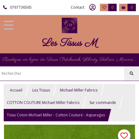
0767736565
Contact
0
0
Les Tissus M
Boutique en ligne de Tissus Patchwork, Liberty Fabrics, Mercerie et Matériel de Point de Croix
Accueil
Les Tissus
Michael Miller Fabrics
COTTON COUTURE Michael Miller Fabrics
Sur commande
Tissu Coton Michael Miller - Cotton Couture - Asparagus