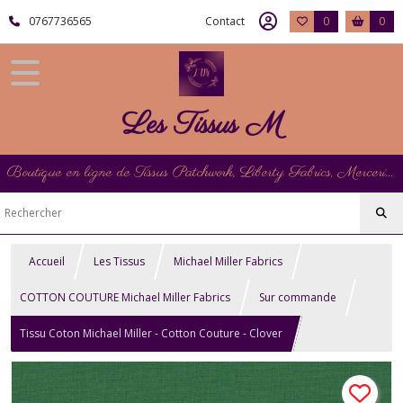
0767736565
Contact
0
0
Les Tissus M
Boutique en ligne de Tissus Patchwork, Liberty Fabrics, Mercerie et Matériel de Point de Croix
Accueil
Les Tissus
Michael Miller Fabrics
COTTON COUTURE Michael Miller Fabrics
Sur commande
Tissu Coton Michael Miller - Cotton Couture - Clover