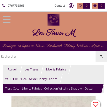
0767736565
Contact
0
0
Les Tissus M
Boutique en ligne de Tissus Patchwork, Liberty Fabrics, Mercerie et Matériel de Point de Croix
Accueil
Les Tissus
Liberty Fabrics
WILTSHIRE SHADOW de Liberty Fabrics
Tissu Coton Liberty Fabrics - Collection Wiltshire Shadow – Oyster
White