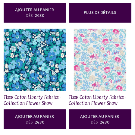
Midnight Garden - Forget Me
Midnight Garden - Arley
Not Blossom
Garden
AJOUTER AU PANIER
PLUS DE DÉTAILS
DÈS
2
€
30
Tissu Coton Liberty Fabrics -
Tissu Coton Liberty Fabrics -
Collection Flower Show
Collection Flower Show
Midnight Garden - Cosmos
Midnight Garden - Mamie
Flower
AJOUTER AU PANIER
AJOUTER AU PANIER
DÈS
2
€
30
DÈS
2
€
30