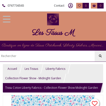
0767736565
Contact
0
0
Les Tissus M
Boutique en ligne de Tissus Patchwork, Liberty Fabrics, Mercerie et Matériel de Point de Croix
Accueil
Les Tissus
Liberty Fabrics
Collection Flower Show - Midnight Garden
Tissu Coton Liberty Fabrics - Collection Flower Show Midnight Garden
- Suffolk Fields